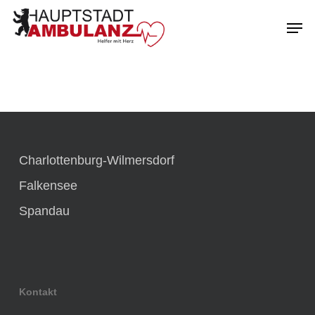
Skip
Men
to
main
content
Charlottenburg-Wilmersdorf
Falkensee
Spandau
Kontakt